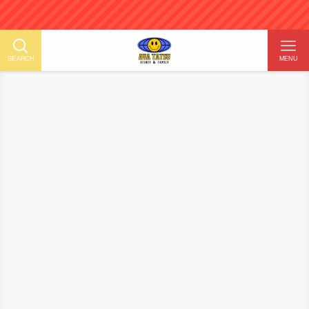
1分で
SEARCH
MENU