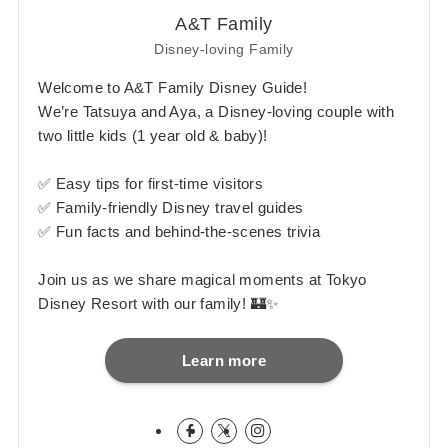
A&T Family
Disney-loving Family
Welcome to A&T Family Disney Guide!
We’re Tatsuya and Aya, a Disney-loving couple with
two little kids (1 year old & baby)!
✅ Easy tips for first-time visitors
✅ Family-friendly Disney travel guides
✅ Fun facts and behind-the-scenes trivia
Join us as we share magical moments at Tokyo
Disney Resort with our family! 🏰✨
Learn more