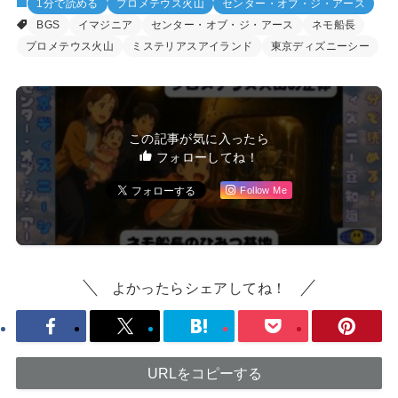
1分で読める
プロメテウス火山
センター・オブ・ジ・アース
BGS
イマジニア
センター・オブ・ジ・アース
ネモ船長
プロメテウス火山
ミステリアスアイランド
東京ディズニーシー
この記事が気に入ったら
フォローしてね！
Follow Me
よかったらシェアしてね！
URLをコピーする