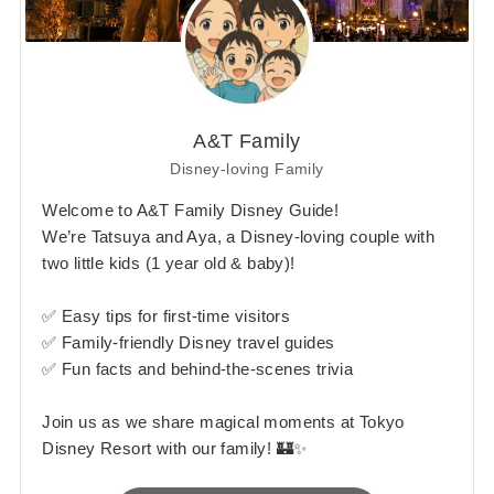
A&T Family
Disney-loving Family
Welcome to A&T Family Disney Guide!
We’re Tatsuya and Aya, a Disney-loving couple with
two little kids (1 year old & baby)!
✅ Easy tips for first-time visitors
✅ Family-friendly Disney travel guides
✅ Fun facts and behind-the-scenes trivia
Join us as we share magical moments at Tokyo
Disney Resort with our family! 🏰✨