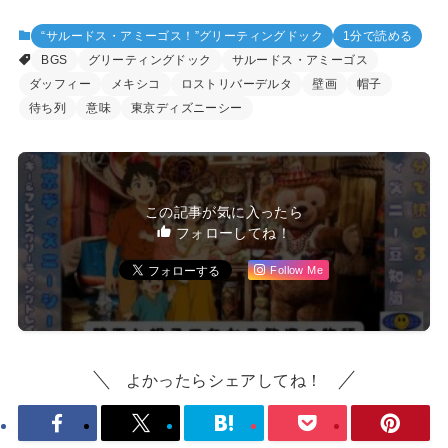
“サルードス・アミーゴス！”グリーティングドック
1分で読める
BGS
グリーティングドック
サルードス・アミーゴス
ダッフィー
メキシコ
ロストリバーデルタ
壁画
帽子
待ち列
意味
東京ディズニーシー
この記事が気に入ったら
フォローしてね！
Follow Me
よかったらシェアしてね！