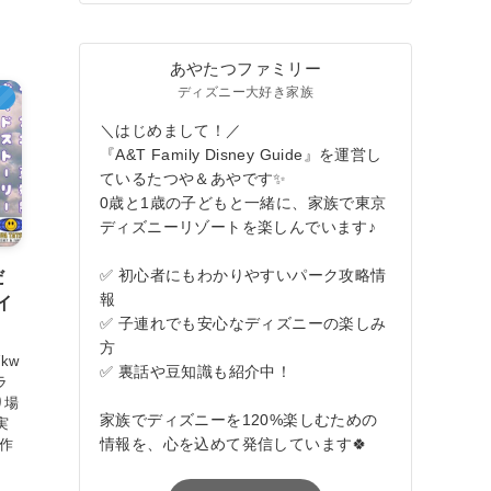
あやたつファミリー
ディズニー大好き家族
）
＼はじめまして！／
『A&T Family Disney Guide』を運営し
ているたつや＆あやです✨
0歳と1歳の子どもと一緒に、家族で東京
ディズニーリゾートを楽しんでいます♪
✅ 初心者にもわかりやすいパーク攻略情
だ
報
イ
✅ 子連れでも安心なディズニーの楽しみ
方
Wkw
✅ 裏話や豆知識も紹介中！
ラ
り場
家族でディズニーを120%楽しむための
実
情報を、心を込めて発信しています🍀
て作
ン