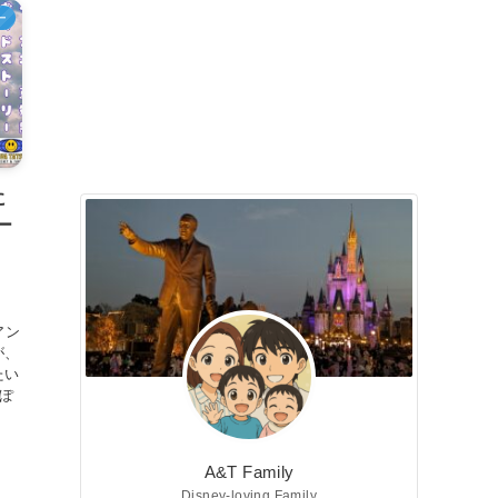
ー
に
ー
アン
が、
たい
っぽ
A&T Family
Disney-loving Family