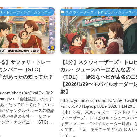
リ・トレーディング・カンパニー
スクウィーザーズ・トロピカル・ジュースバ
める】サファリ・トレー
【1分】スクウィーザーズ・トロ
カンパニー（STC）
カル・ジュースバーはどんな店？
プ”があったの知ってた？
（TDL）｜陽気なヘビが店名の由
【2026/1/29〜モバイルオーダー
象】
be.com/shorts/apQxaICx_0g?
BZvwnqqhvx 「会社設定」のはず
https://youtube.com/shorts/NaoFTCw0D
があったって知ってた？ ウエス
?si=cb3MJT1qwclpU8Be 2026年1月29日
道やジャングルクルーズの物語
（木）から、東京ディズニーランドの「
交易と輸送の会社――サファ
ウィーザーズ・トロピカル・ジュースバ
ィング・カンパニー（STC）。
はディズニー・モバイルオーダー対象に
んです。 「え、あそこってどんなお店だ
け？」...
日