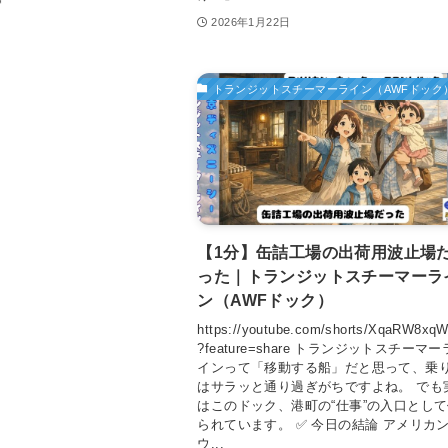
2026年1月22日
トランジットスチーマーライン（AWFドック
【1分】缶詰工場の出荷用波止場
った｜トランジットスチーマーラ
ン（AWFドック）
https://youtube.com/shorts/XqaRW8xq
?feature=share トランジットスチーマー
インって「移動する船」だと思って、乗
はサラッと通り過ぎがちですよね。 でも
はこのドック、港町の“仕事”の入口とし
られています。 ✅ 今日の結論 アメリカ
ウ...