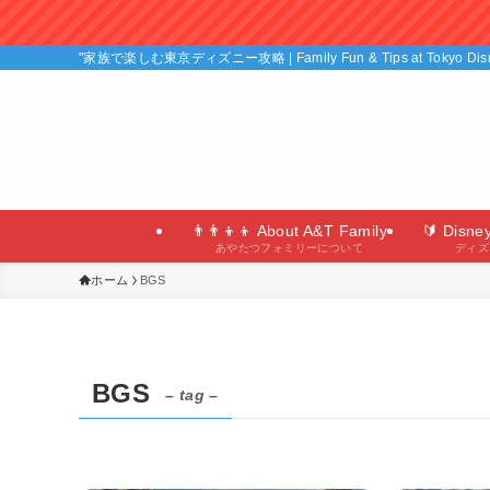
"家族で楽しむ東京ディズニー攻略 | Family Fun & Tips at Tokyo D
👨‍👨‍👦‍👦 About A&T Family
🔰 Disne
あやたつフォミリーについて
ディズ
ホーム
BGS
BGS
– tag –