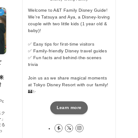
Welcome to A&T Family Disney Guide!
ー
We’re Tatsuya and Aya, a Disney-loving
couple with two little kids (1 year old &
baby)!
✅ Easy tips for first-time visitors
✅ Family-friendly Disney travel guides
✅ Fun facts and behind-the-scenes
ピ
trivia
来
Join us as we share magical moments
at Tokyo Disney Resort with our family!
対
🏰✨
Pc
Learn more
スク
ー」
なる
っ