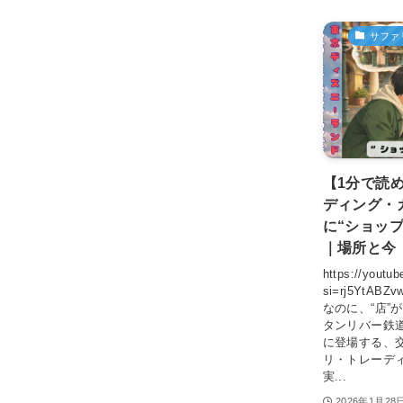
サファ
【1分で読
ディング・
に“ショッ
｜場所と今
https://youtu
si=rj5YtA
なのに、“店”
タンリバー鉄
に登場する、
リ・トレーデ
実...
2026年1月28