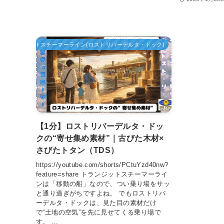
トランジットスチーマーライン(ロストリバーデルタ・ドック)
【1分】ロストリバーデルタ・ドッ
クの“寄せ集め素材”｜古びた木材×
さびたトタン（TDS）
https://youtube.com/shorts/PCtuYzd40nw?
feature=share トランジットスチーマーライ
ンは「移動の船」なので、つい乗り場をサッ
と通り過ぎがちですよね。 でもロストリバ
ーデルタ・ドックは、見た目の素材だけ
で“土地の空気”を先に見せてくる乗り場で
す。 ...