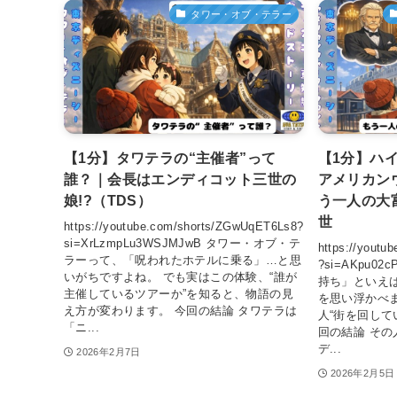
タワー・オブ・テラー
【1分】タワテラの“主催者”って
【1分】ハ
誰？｜会長はエンディコット三世の
アメリカン
娘!?（TDS）
う一人の大
世
https://youtube.com/shorts/ZGwUqET6Ls8?
si=XrLzmpLu3WSJMJwB タワー・オブ・テ
https://yout
ラーって、「呪われたホテルに乗る」…と思
?si=AKpu0
いがちですよね。 でも実はこの体験、“誰が
持ち」といえ
主催しているツアーか”を知ると、物語の見
を思い浮かべ
え方が変わります。 今回の結論 タワテラは
人“街を回して
「ニ...
回の結論 そ
デ...
2026年2月7日
2026年2月5日