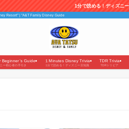
1分で読める！ディズニー豆知識を毎日
isney Resort" | "A&T Family Disney Guide"（あやたつファミリーのディズニー
y Beginner’s Guide
１Minutes Disney Trivia
TDR Trivia
ニー初心者の手引き
1分で読める！ディズニー豆知識
TDRトリビア