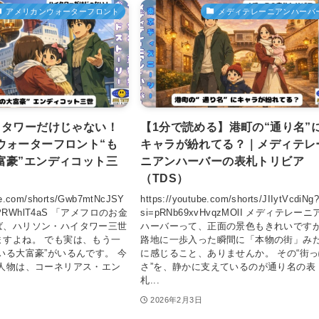
アメリカンウォーターフロント
メディテレーニアンハーバ
イタワーだけじゃない！
【1分で読める】港町の“通り名”
ウォーターフロント“も
キャラが紛れてる？｜メディテレ
富豪”エンディコット三
ニアンハーバーの表札トリビア
（TDS）
ube.com/shorts/Gwb7mtNcJSY
https://youtube.com/shorts/JIIytVcdiNg?
2cPRWhlT4aS 「アメフロのお金
si=pRNb69xvHvqzMOlI メディテレーニ
ば、ハリソン・ハイタワー三世
ハーバーって、正面の景色もきれいです
ますよね。 でも実は、もう一
路地に一歩入った瞬間に「本物の街」み
いる大富豪”がいるんです。 今
に感じること、ありませんか。 その“街
の人物は、コーネリアス・エン
さ”を、静かに支えているのが通り名の表
札...
2026年2月3日