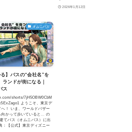
2026年1月12日
オムニバス
かる】バスの“会社名”を
、ランドが街になる｜
バス
ube.com/shorts/7jH5OBW0CbM
XJx5ExZago1 ようこそ、東京デ
ドへ！ いま、ワールドバザー
へ向かって歩いていると… の
階建てバス（オムニバス）に出
出典：【公式】東京ディズニー