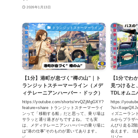
2026年1月13日
トランジットスチーマーライン
【1分】港町が息づく“樽の山”｜ト
【1分でわ
ランジットスチーマーライン（メデ
見つけると
ィテレーニアンハーバー・ドック）
TDLオムニ
https://youtube.com/shorts/rrvQZjMgGXY?
https://yout
feature=share トランジットスチーマーライ
?si=XoqeQ
ンって「移動する船」だと思って、乗り場は
ィズニーラン
サラッと通り過ぎがちですよね。 でも実
ルからプラザ
は、メディテレーニアンハーバーの乗り場に
んびり走る2
は“港の仕事”そのものが置いてあります。
会えます。 
✅...
リゾー...