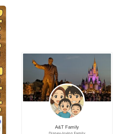
A&T Family
Disney-loving Family