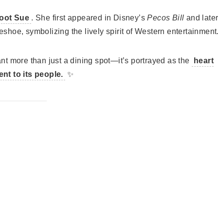
oot Sue
. She first appeared in Disney’s
Pecos Bill
and late
hoe, symbolizing the lively spirit of Western entertainment
t more than just a dining spot—it’s portrayed as the
heart
nt to its people.
✨