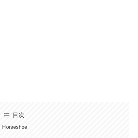
目次
d Horseshoe