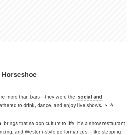
d Horseshoe
re more than bars—they were the
social and
athered to drink, dance, and enjoy live shows. 🍷🎶
e
brings that saloon culture to life. It’s a show restaurant
ancing, and Western-style performances—like stepping