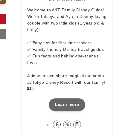
Welcome to A&T Family Disney Guide!
We’re Tatsuya and Aya, a Disney-loving
couple with two little kids (1 year old &
baby)!
✅ Easy tips for first-time visitors
✅ Family-friendly Disney travel guides
✅ Fun facts and behind-the-scenes
trivia
Join us as we share magical moments
at Tokyo Disney Resort with our family!
🏰✨
Learn more