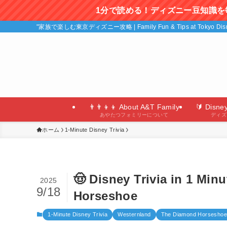
1分で読める！ディズニー豆知識を毎日更新中！
"家族で楽しむ東京ディズニー攻略 | Family Fun & Tips at Tokyo D
👨‍👨‍👦‍👦 About A&T Family
🔰 Disne
あやたつフォミリーについて
ディズ
ホーム
1-Minute Disney Trivia
🤠 Disney Trivia in 1 Mi
2025
9/18
Horseshoe
1-Minute Disney Trivia
Westernland
The Diamond Horsesho