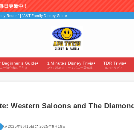
isney Resort" | "A&T Family Disney Guide"（あやたつファミリーのディズニー
y Beginner’s Guide
１Minutes Disney Trivia
TDR Trivia
ニー初心者の手引き
1分で読める！ディズニー豆知識
TDRトリビア
nute: Western Saloons and The Diamon
2025年9月15日
2025年9月18日
e