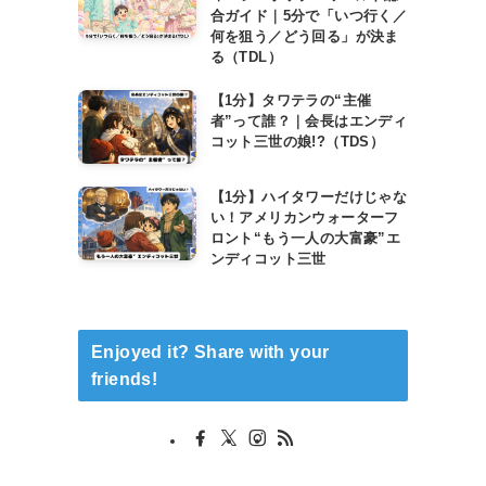
合ガイド｜5分で「いつ行く／
何を狙う／どう回る」が決ま
る（TDL）
【1分】タワテラの“主催
者”って誰？｜会長はエンディ
コット三世の娘!?（TDS）
【1分】ハイタワーだけじゃな
い！アメリカンウォーターフ
ロント“もう一人の大富豪”エ
ンディコット三世
Enjoyed it? Share with your
friends!