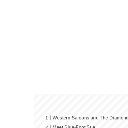
Western Saloons and The Diamon
Meet Slue-Foot Sue