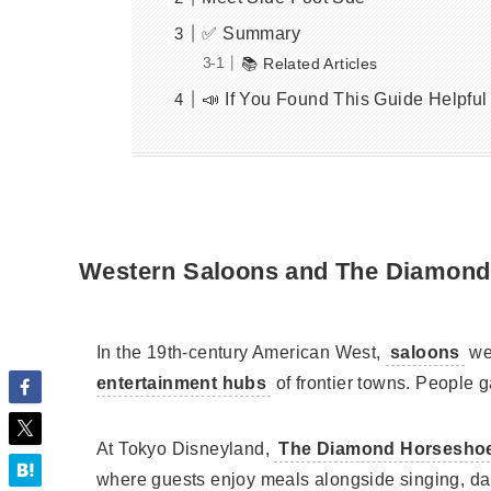
✅ Summary
📚 Related Articles
📣 If You Found This Guide Helpful
Western Saloons and The Diamon
In the 19th-century American West,
saloons
we
entertainment hubs
of frontier towns. People g
At Tokyo Disneyland,
The Diamond Horsesho
where guests enjoy meals alongside singing, d