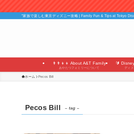
"家族で楽しむ東京ディズニー攻略 | Family Fun & Tips at Tokyo D
👨‍👨‍👦‍👦 About A&T Family
🔰 Disne
あやたつフォミリーについて
ディズ
ホーム
Pecos Bill
Pecos Bill
– tag –