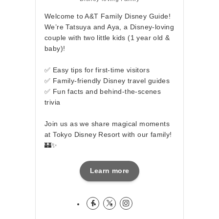
Welcome to A&T Family Disney Guide!
We’re Tatsuya and Aya, a Disney-loving
couple with two little kids (1 year old &
baby)!
✅ Easy tips for first-time visitors
✅ Family-friendly Disney travel guides
✅ Fun facts and behind-the-scenes
trivia
Join us as we share magical moments
at Tokyo Disney Resort with our family!
🏰✨
Learn more