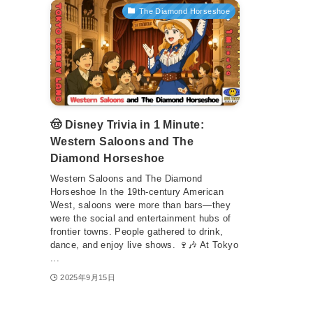
The Diamond Horseshoe
🤠 Disney Trivia in 1 Minute:
Western Saloons and The
Diamond Horseshoe
Western Saloons and The Diamond
Horseshoe In the 19th-century American
West, saloons were more than bars—they
were the social and entertainment hubs of
frontier towns. People gathered to drink,
dance, and enjoy live shows. 🍷🎶 At Tokyo
...
2025年9月15日