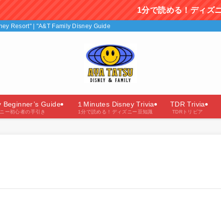
1分で読める！ディズニー豆知識を毎日
isney Resort" | "A&T Family Disney Guide"（あやたつファミリーのディズニー
y Beginner’s Guide
１Minutes Disney Trivia
TDR Trivia
ニー初心者の手引き
1分で読める！ディズニー豆知識
TDRトリビア