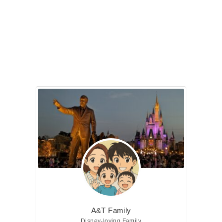
A&T Family
Disney-loving Family