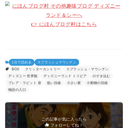
👉 にほんブログ村はこちら
1分で読める
スプラッシュマウンテン
BGS
クリッターカントリー
スプラッシュ・マウンテン
ディズニー 世界観
ディズニーランド トリビア
のぞき込む
ブレア・ラビット 扉
低い目線
小さい家
小動物の目線
物語の入口
この記事が気に入ったら
フォローしてね！