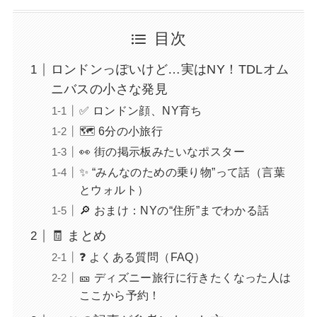
目次
ロンドンっぽいけど…実はNY！TDLオム
ニバスの小さな発見
✅ ロンドン顔、NY育ち
🗺 6分の小旅行
👀 街の掲示板みたいなポスター
✨ “みんなのための乗り物”って話（言葉
とウォルト）
🔎 おまけ：NYの“住所”までわかる話
🧾 まとめ
❓ よくある質問（FAQ）
🎫 ディズニー旅行に行きたくなった人は
ここから予約！