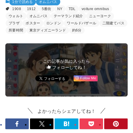
1分で読める
オムニバス
1908
1912
5番街
NY
TDL
voiture omnibus
ウォルト
オムニバス
テーマランド紹介
ニューヨーク
プラザ
ポスター
ロンドン
ワールドバザール
二階建てバス
所要時間
東京ディズニーランド
約6分
この記事が気に入ったら
フォローしてね！
Follow Me
よかったらシェアしてね！