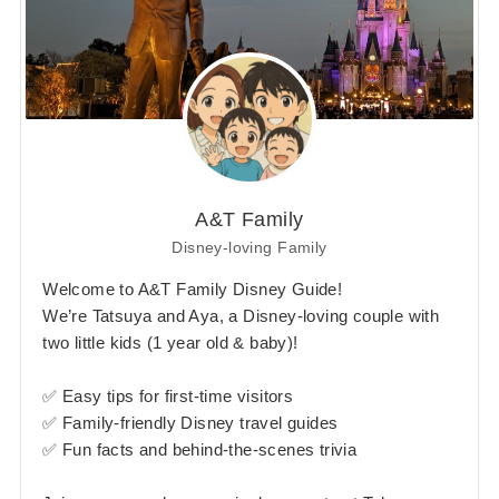
A&T Family
Disney-loving Family
Welcome to A&T Family Disney Guide!
We’re Tatsuya and Aya, a Disney-loving couple with
two little kids (1 year old & baby)!
✅ Easy tips for first-time visitors
✅ Family-friendly Disney travel guides
✅ Fun facts and behind-the-scenes trivia