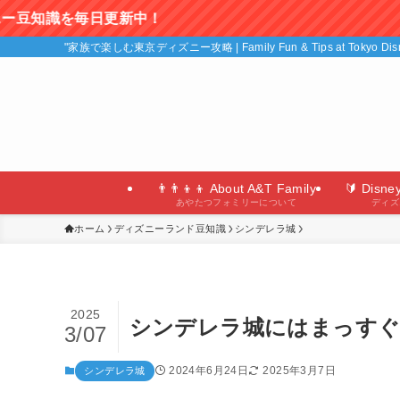
！
"家族で楽しむ東京ディズニー攻略 | Family Fun & Tips at Tokyo D
👨‍👨‍👦‍👦 About A&T Family
🔰 Disne
あやたつフォミリーについて
ディズ
ホーム
ディズニーランド豆知識
シンデレラ城
2025
シンデレラ城にはまっすぐ
3/07
2024年6月24日
2025年3月7日
シンデレラ城