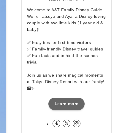
Welcome to A&T Family Disney Guide!
We’re Tatsuya and Aya, a Disney-loving
couple with two little kids (1 year old &
baby)!
✅ Easy tips for first-time visitors
✅ Family-friendly Disney travel guides
✅ Fun facts and behind-the-scenes
trivia
Join us as we share magical moments
at Tokyo Disney Resort with our family!
🏰✨
Learn more