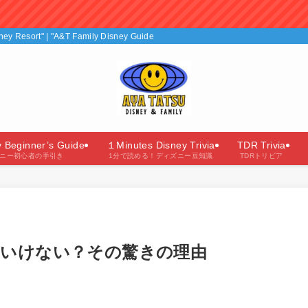
isney Resort" | "A&T Family Disney Guide"（あやたつファミリーのディズニー
y Beginner’s Guide
１Minutes Disney Trivia
TDR Trivia
ニー初心者の手引き
1分で読める！ディズニー豆知識
TDRトリビア
いけない？その驚きの理由