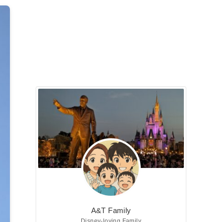
A&T Family
Disney-loving Family