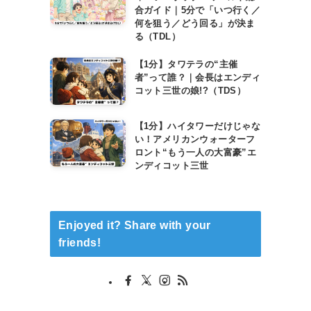
合ガイド｜5分で「いつ行く／
何を狙う／どう回る」が決ま
る（TDL）
【1分】タワテラの“主催
者”って誰？｜会長はエンディ
コット三世の娘!?（TDS）
【1分】ハイタワーだけじゃな
い！アメリカンウォーターフ
ロント“もう一人の大富豪”エ
ンディコット三世
Enjoyed it? Share with your
friends!