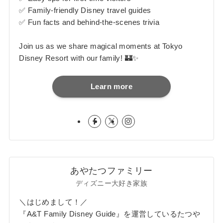
✅ Family-friendly Disney travel guides
✅ Fun facts and behind-the-scenes trivia
Join us as we share magical moments at Tokyo
Disney Resort with our family! 🏰✨
Learn more
あやたつファミリー
ディズニー大好き家族
＼はじめまして！／
『A&T Family Disney Guide』を運営しているたつや