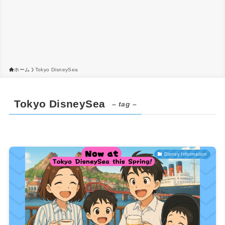
ホーム
Tokyo DisneySea
Tokyo DisneySea
– tag –
Disney Information