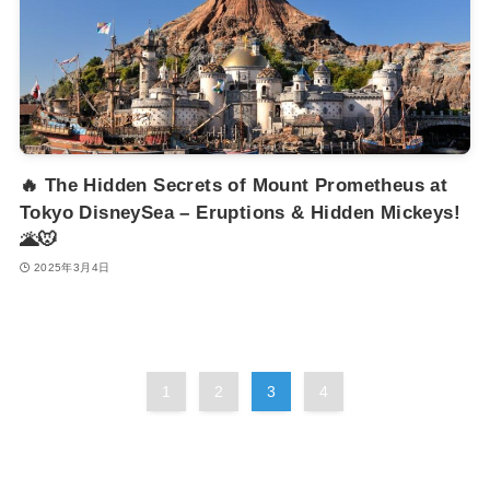
🔥 The Hidden Secrets of Mount Prometheus at
Tokyo DisneySea – Eruptions & Hidden Mickeys!
🌋🐭
2025年3月4日
1
2
3
4