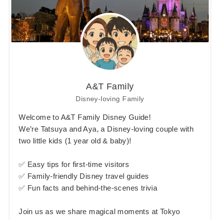
A&T Family
Disney-loving Family
Welcome to A&T Family Disney Guide!
We’re Tatsuya and Aya, a Disney-loving couple with
two little kids (1 year old & baby)!
✅ Easy tips for first-time visitors
✅ Family-friendly Disney travel guides
✅ Fun facts and behind-the-scenes trivia
Join us as we share magical moments at Tokyo