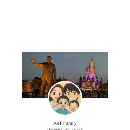
A&T Family
Disney-loving Family