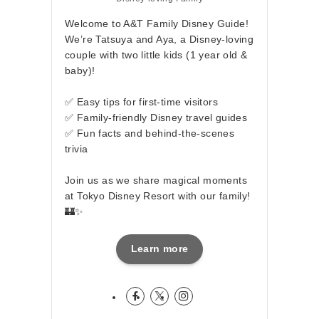
Welcome to A&T Family Disney Guide!
We’re Tatsuya and Aya, a Disney-loving
couple with two little kids (1 year old &
baby)!
✅ Easy tips for first-time visitors
✅ Family-friendly Disney travel guides
✅ Fun facts and behind-the-scenes
trivia
Join us as we share magical moments
at Tokyo Disney Resort with our family!
🏰✨
Learn more