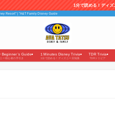
1分で読める！ディズニー豆知識を毎
isney Resort" | "A&T Family Disney Guide"（あやたつファミリーのディズニー
y Beginner’s Guide
１Minutes Disney Trivia
TDR Trivia
ニー初心者の手引き
1分で読める！ディズニー豆知識
TDRトリビア