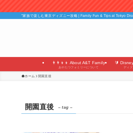
"家族で楽しむ東京ディズニー攻略 | Family Fun & Tips at Tokyo D
👨‍👨‍👦‍👦 About A&T Family
🔰 Disne
あやたつフォミリーについて
ディズ
ホーム
開園直後
開園直後
– tag –