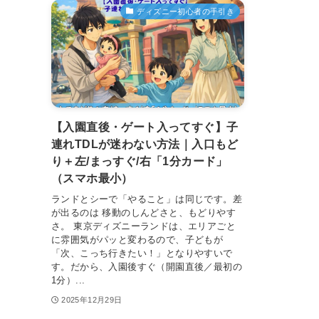
ディズニー初心者の手引き
【入園直後・ゲート入ってすぐ】子
連れTDLが迷わない方法｜入口もど
り＋左/まっすぐ/右「1分カード」
（スマホ最小）
ランドとシーで「やること」は同じです。差
が出るのは 移動のしんどさと、もどりやす
さ。 東京ディズニーランドは、エリアごと
に雰囲気がパッと変わるので、子どもが
「次、こっち行きたい！」となりやすいで
す。だから、入園後すぐ（開園直後／最初の
1分）...
2025年12月29日