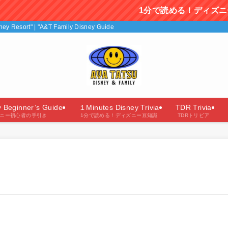
1分で読める！ディズニー豆
isney Resort" | "A&T Family Disney Guide"（あやたつファミリーのディズニー
y Beginner’s Guide
１Minutes Disney Trivia
TDR Trivia
ニー初心者の手引き
1分で読める！ディズニー豆知識
TDRトリビア