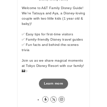
Welcome to A&T Family Disney Guide!
We’re Tatsuya and Aya, a Disney-loving
couple with two little kids (1 year old &
baby)!
✅ Easy tips for first-time visitors
✅ Family-friendly Disney travel guides
✅ Fun facts and behind-the-scenes
trivia
Join us as we share magical moments
at Tokyo Disney Resort with our family!
🏰✨
Learn more