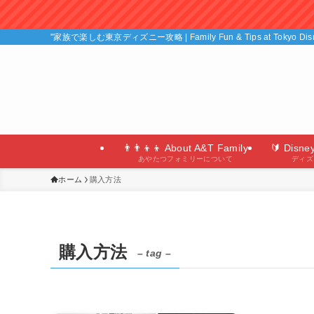
"家族で楽しむ東京ディズニー攻略 | Family Fun & Tips at Tokyo D
👨‍👨‍👦‍👦 About A&T Family
🔰 Disne
あやたつフォミリーについて
ディズ
ホーム
購入方法
購入方法
– tag –