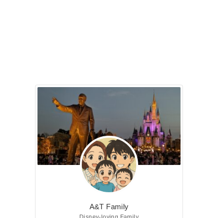
A&T Family
Disney-loving Family