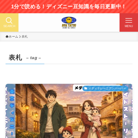
1分で読める！ディズニー豆知識を毎日更新中！
SEARCH
MENU
ホーム
表札
表札
– tag –
メディテレーニアンハーバー