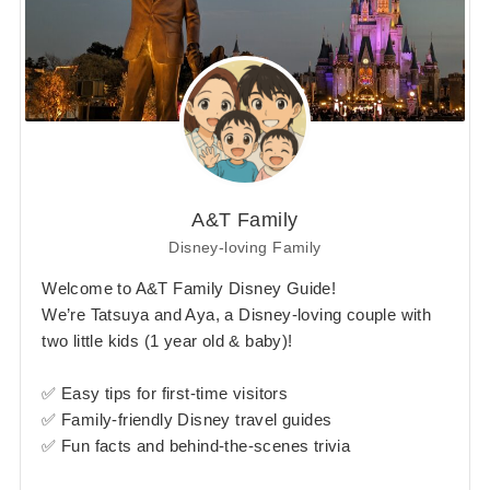
A&T Family
Disney-loving Family
Welcome to A&T Family Disney Guide!
We’re Tatsuya and Aya, a Disney-loving couple with
two little kids (1 year old & baby)!
✅ Easy tips for first-time visitors
✅ Family-friendly Disney travel guides
✅ Fun facts and behind-the-scenes trivia