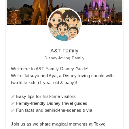
A&T Family
Disney-loving Family
Welcome to A&T Family Disney Guide!
We’re Tatsuya and Aya, a Disney-loving couple with
two little kids (1 year old & baby)!
✅ Easy tips for first-time visitors
✅ Family-friendly Disney travel guides
✅ Fun facts and behind-the-scenes trivia
Join us as we share magical moments at Tokyo