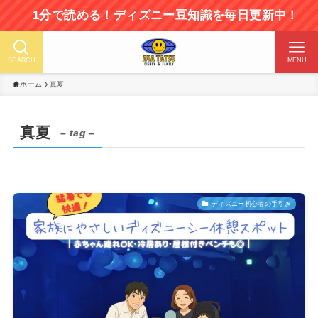
1分で読める！ディズニー豆知識を毎日更新中！
SEARCH
MENU
ホーム
真夏
真夏
– tag –
ディズニー初心者の手引き