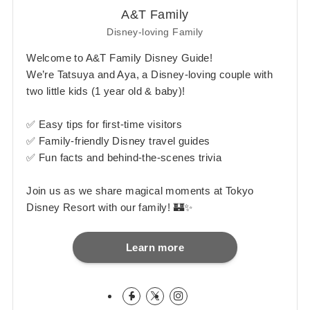
A&T Family
Disney-loving Family
Welcome to A&T Family Disney Guide!
We’re Tatsuya and Aya, a Disney-loving couple with
two little kids (1 year old & baby)!
✅ Easy tips for first-time visitors
✅ Family-friendly Disney travel guides
✅ Fun facts and behind-the-scenes trivia
Join us as we share magical moments at Tokyo
Disney Resort with our family! 🏰✨
Learn more