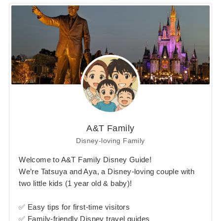
A&T Family
Disney-loving Family
Welcome to A&T Family Disney Guide!
We’re Tatsuya and Aya, a Disney-loving couple with
two little kids (1 year old & baby)!
✅ Easy tips for first-time visitors
✅ Family-friendly Disney travel guides