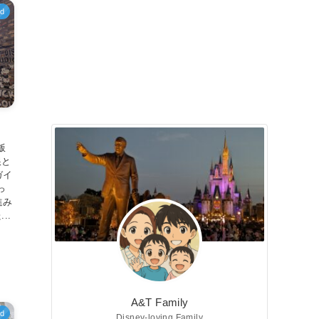
ed
飯
根と
ガイ
っ
進み
..
A&T Family
ed
Disney-loving Family