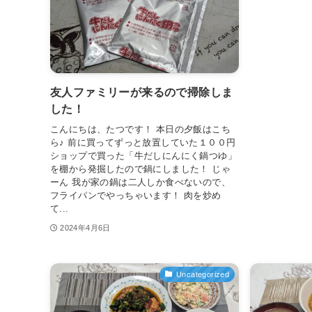
友人ファミリーが来るので掃除しま
した！
こんにちは、たつです！ 本日の夕飯はこち
ら♪ 前に買ってずっと放置していた１００円
ショップで買った「牛だしにんにく鍋つゆ」
を棚から発掘したので鍋にしました！ じゃ
ーん 我が家の鍋は二人しか食べないので、
フライパンでやっちゃいます！ 肉を炒め
て...
2024年4月6日
Uncategorized