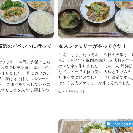
横浜のイベントに行って
友人ファミリーがやってきた！
こんにちは、たつです！ 昨日の夕飯はこ
ら♪ キャベツと豚肉の酒蒸しと大根と生
たつです！ 本日の夕飯はこち
のマリネを作りました！ じゃーん 和洋
むね肉のレモン蒸し鶏ともやし
なメニューですね（笑） 大根と生ハムの
を作りました！ 昼にカツカレ
リネが妻に好評でした！ リピ決定ですね( 
で、夜はさっぱりヘルシーメニ
´艸｀) 友人ファミリーが来てくれました！.
た！ ごま油を切らしていたの
にすりごまを入れて風味をつ
2024年4月7日
Uncategoriz