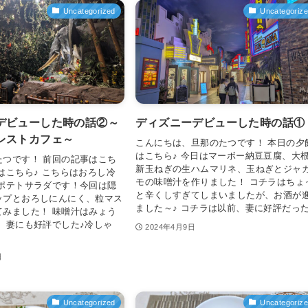
Uncategorized
Uncategoriz
デビューした時の話②～
ディズニーデビューした時の話①
レストカフェ～
こんにちは、旦那のたつです！ 本日の夕
はこちら♪ 今日はマーボー納豆豆腐、大
たつです！ 前回の記事はこち
新玉ねぎの生ハムマリネ、玉ねぎとジャ
はこちら♪ こちらはおろし冷
モの味噌汁を作りました！ コチラはちょ
 ポテトサラダです！今回は隠
と辛くしすぎてしまいましたが、お酒が
ップとおろしにんにく、粒マス
ました～♪ コチラは以前、妻に好評だった.
てみました！ 味噌汁はみょう
 妻にも好評でした♪冷しゃ
2024年4月9日
日
Uncategorized
Uncategoriz