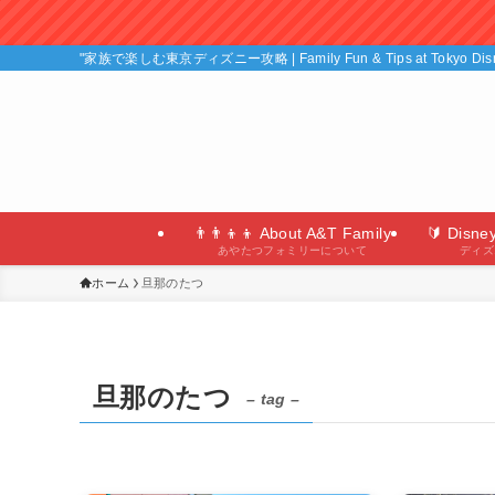
"家族で楽しむ東京ディズニー攻略 | Family Fun & Tips at Tokyo D
👨‍👨‍👦‍👦 About A&T Family
🔰 Disne
あやたつフォミリーについて
ディズ
ホーム
旦那のたつ
旦那のたつ
– tag –