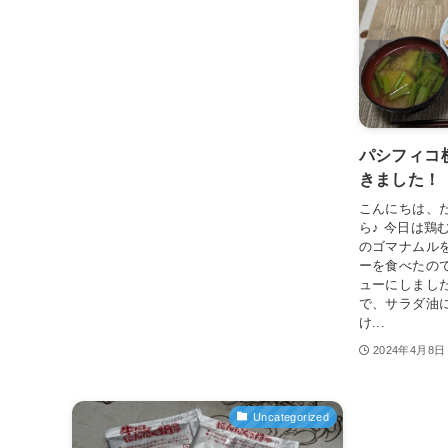
パシフィコ
きました！
こんにちは、
ら♪ 今日は鶏
のゴマナムル
ーを食べたの
ューにしまし
で、サラダ油
け...
2024年4月8日
Uncategorized