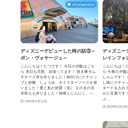
Uncategorized
ディズニーデビューした時の話③～
ディズニー
ボン・ヴォヤージュ～
レインフォ
こんにちは！たつです！ 今日の夕飯はこち
こんにちは！
ら 本日も旦那、頑張ってます！ 焼き豚キム
ら 今夜の夕飯
チチーズ丼を作りました！味付けにケチャッ
しゃぶです！
プと砂糖、しょうゆ、オイスターソースを使
し味にケチャ
いました！妻と私が絶賛（笑） えのきの甘
タードを入れ
辛和えも作りました！味噌とにんにく、一...
がと豆腐です！
ぶ...
2024年4月11日
2024年4月10