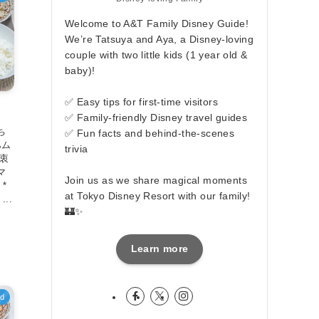
Welcome to A&T Family Disney Guide!
We’re Tatsuya and Aya, a Disney-loving
couple with two little kids (1 year old &
baby)!
✅ Easy tips for first-time visitors
✅ Family-friendly Disney travel guides
ち
✅ Fun facts and behind-the-scenes
ハム
trivia
折衷
マ
Join us as we share magical moments
*
at Tokyo Disney Resort with our family!
..
🏰✨
Learn more
ed