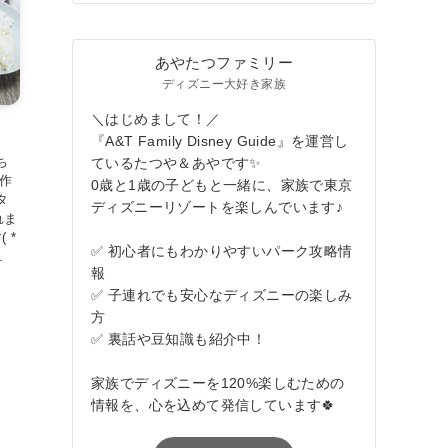
あやたつファミリー
ディズニー大好き家族
＼はじめまして！／
『A&T Family Disney Guide』を運営し
ち
ているたつや＆あやです✨
で作
0歳と1歳の子どもと一緒に、家族で東京
タ
ディズニーリゾートを楽しんでいます♪
れま
 *
✅ 初心者にもわかりやすいパーク攻略情
.
報
✅ 子連れでも安心なディズニーの楽しみ
方
✅ 裏話や豆知識も紹介中！
家族でディズニーを120%楽しむための
情報を、心を込めて発信しています🍀