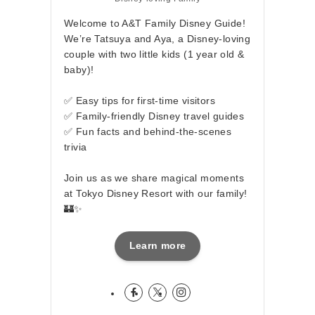
Welcome to A&T Family Disney Guide!
We’re Tatsuya and Aya, a Disney-loving
couple with two little kids (1 year old &
baby)!
✅ Easy tips for first-time visitors
✅ Family-friendly Disney travel guides
✅ Fun facts and behind-the-scenes
trivia
Join us as we share magical moments
at Tokyo Disney Resort with our family!
🏰✨
Learn more