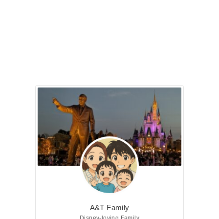
A&T Family
Disney-loving Family