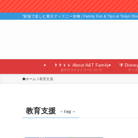
"家族で楽しむ東京ディズニー攻略 | Family Fun & Tips at Tokyo D
👨‍👨‍👦‍👦 About A&T Family
🔰 Disne
あやたつフォミリーについて
ディズ
ホーム
教育支援
教育支援
– tag –