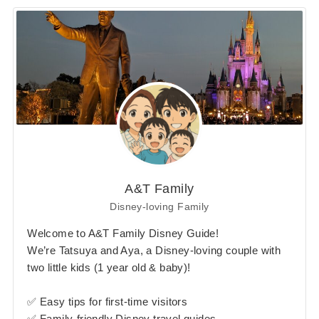
A&T Family
Disney-loving Family
Welcome to A&T Family Disney Guide!
We’re Tatsuya and Aya, a Disney-loving couple with
two little kids (1 year old & baby)!
✅ Easy tips for first-time visitors
✅ Family-friendly Disney travel guides