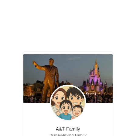
A&T Family
Disney-loving Family