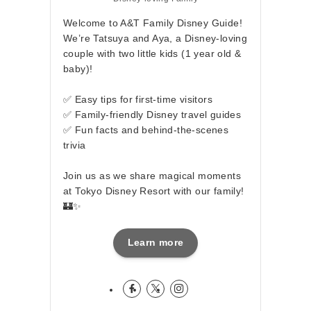
Welcome to A&T Family Disney Guide!
We’re Tatsuya and Aya, a Disney-loving
couple with two little kids (1 year old &
baby)!
✅ Easy tips for first-time visitors
✅ Family-friendly Disney travel guides
✅ Fun facts and behind-the-scenes
trivia
Join us as we share magical moments
at Tokyo Disney Resort with our family!
🏰✨
Learn more