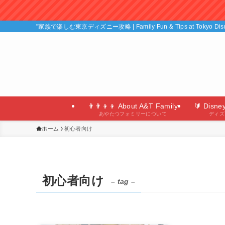
"家族で楽しむ東京ディズニー攻略 | Family Fun & Tips at Tokyo D
👨‍👨‍👦‍👦 About A&T Family
🔰 Disne
あやたつフォミリーについて
ディズ
ホーム
初心者向け
初心者向け
– tag –