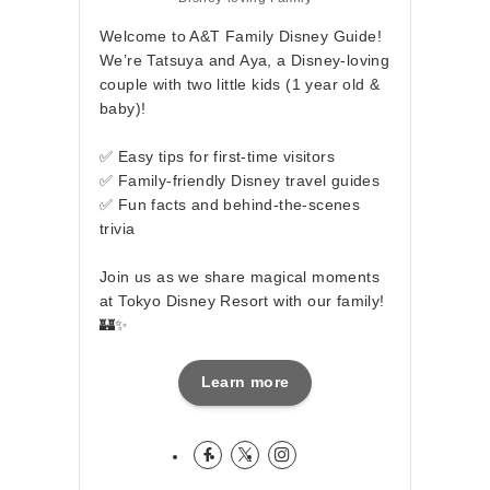
Welcome to A&T Family Disney Guide!
We’re Tatsuya and Aya, a Disney-loving
couple with two little kids (1 year old &
baby)!
✅ Easy tips for first-time visitors
✅ Family-friendly Disney travel guides
✅ Fun facts and behind-the-scenes
trivia
Join us as we share magical moments
at Tokyo Disney Resort with our family!
🏰✨
Learn more