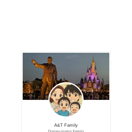
A&T Family
Disney-loving Family