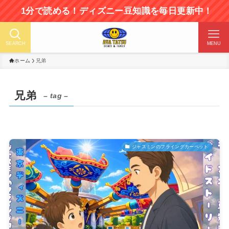
1分で読める！ディズニー豆知識を毎日更新中！
SEARCH
MENU
ホーム
兄弟
兄弟
– tag –
ジャスミンのフライングカーペット