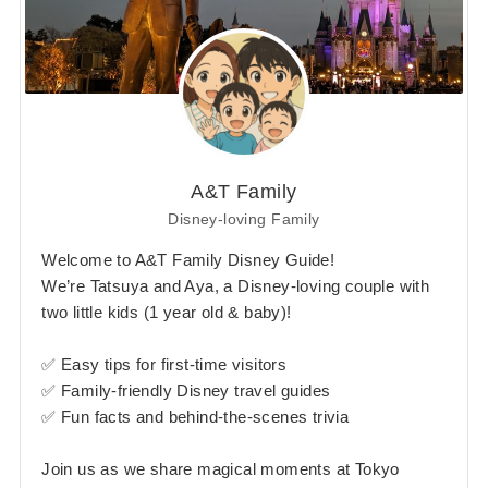
A&T Family
Disney-loving Family
Welcome to A&T Family Disney Guide!
We’re Tatsuya and Aya, a Disney-loving couple with
two little kids (1 year old & baby)!
✅ Easy tips for first-time visitors
✅ Family-friendly Disney travel guides
✅ Fun facts and behind-the-scenes trivia
Join us as we share magical moments at Tokyo