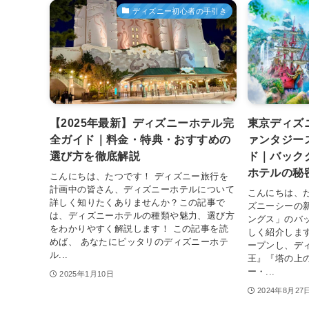
ディズニー初心者の手引き
【2025年最新】ディズニーホテル完
東京ディズ
全ガイド｜料金・特典・おすすめの
ァンタジー
選び方を徹底解説
ド｜バック
ホテルの秘
こんにちは、たつです！ ディズニー旅行を
計画中の皆さん、ディズニーホテルについて
こんにちは、
詳しく知りたくありませんか？この記事で
ズニーシーの
は、ディズニーホテルの種類や魅力、選び方
ングス」のバ
をわかりやすく解説します！ この記事を読
しく紹介します
めば、 あなたにピッタリのディズニーホテ
ープンし、デ
ル...
王』『塔の上
ー・...
2025年1月10日
2024年8月27