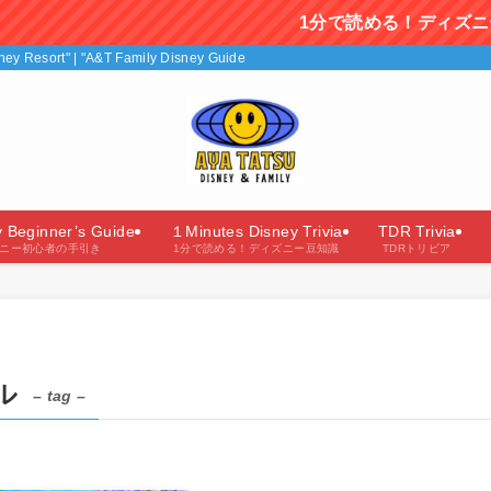
1分で読める！ディズニー豆知識を毎日
isney Resort" | "A&T Family Disney Guide"（あやたつファミリーのディズニー
y Beginner’s Guide
１Minutes Disney Trivia
TDR Trivia
ニー初心者の手引き
1分で読める！ディズニー豆知識
TDRトリビア
ル
– tag –