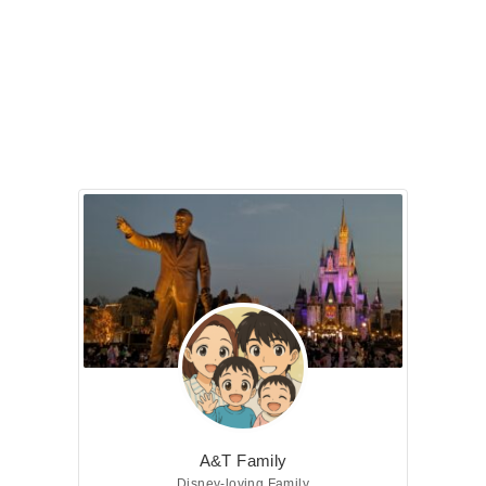
A&T Family
Disney-loving Family