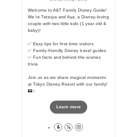
Welcome to A&T Family Disney Guide!
We’re Tatsuya and Aya, a Disney-loving
couple with two little kids (1 year old &
baby)!
✅ Easy tips for first-time visitors
✅ Family-friendly Disney travel guides
✅ Fun facts and behind-the-scenes
trivia
Join us as we share magical moments
at Tokyo Disney Resort with our family!
🏰✨
Learn more