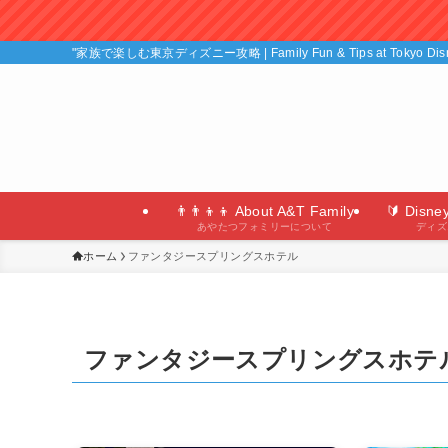
"家族で楽しむ東京ディズニー攻略 | Family Fun & Tips at Tokyo D
👨‍👨‍👦‍👦 About A&T Family
🔰 Disne
あやたつフォミリーについて
ディズ
ホーム
ファンタジースプリングスホテル
ファンタジースプリングスホテ