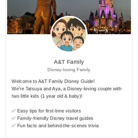
A&T Family
Disney-loving Family
Welcome to A&T Family Disney Guide!
We’re Tatsuya and Aya, a Disney-loving couple with
two little kids (1 year old & baby)!
✅ Easy tips for first-time visitors
✅ Family-friendly Disney travel guides
✅ Fun facts and behind-the-scenes trivia