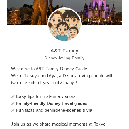
A&T Family
Disney-loving Family
Welcome to A&T Family Disney Guide!
We’re Tatsuya and Aya, a Disney-loving couple with
two little kids (1 year old & baby)!
✅ Easy tips for first-time visitors
✅ Family-friendly Disney travel guides
✅ Fun facts and behind-the-scenes trivia
Join us as we share magical moments at Tokyo