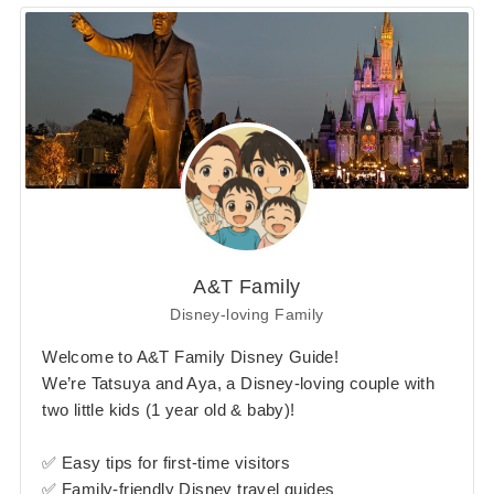
A&T Family
Disney-loving Family
Welcome to A&T Family Disney Guide!
We’re Tatsuya and Aya, a Disney-loving couple with
two little kids (1 year old & baby)!
✅ Easy tips for first-time visitors
✅ Family-friendly Disney travel guides