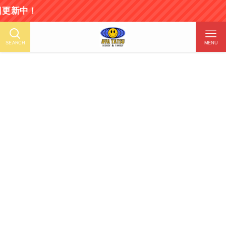
！
SEARCH
MENU