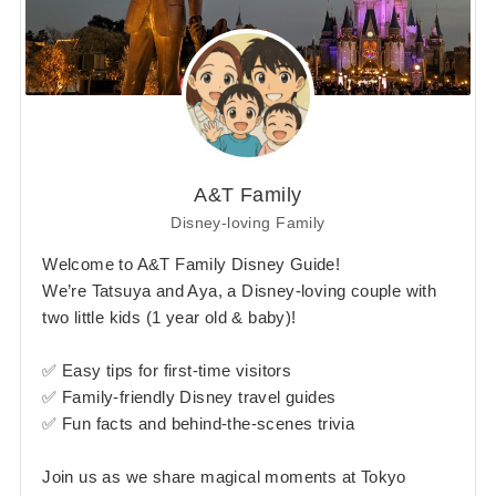
A&T Family
Disney-loving Family
Welcome to A&T Family Disney Guide!
We’re Tatsuya and Aya, a Disney-loving couple with
two little kids (1 year old & baby)!
✅ Easy tips for first-time visitors
✅ Family-friendly Disney travel guides
✅ Fun facts and behind-the-scenes trivia
Join us as we share magical moments at Tokyo