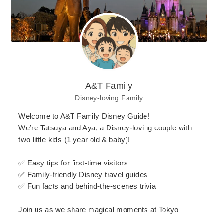
A&T Family
Disney-loving Family
Welcome to A&T Family Disney Guide!
We’re Tatsuya and Aya, a Disney-loving couple with
two little kids (1 year old & baby)!
✅ Easy tips for first-time visitors
✅ Family-friendly Disney travel guides
✅ Fun facts and behind-the-scenes trivia
Join us as we share magical moments at Tokyo