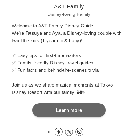
A&T Family
Disney-loving Family
Welcome to A&T Family Disney Guide!
We’re Tatsuya and Aya, a Disney-loving couple with
two little kids (1 year old & baby)!
✅ Easy tips for first-time visitors
✅ Family-friendly Disney travel guides
✅ Fun facts and behind-the-scenes trivia
Join us as we share magical moments at Tokyo
Disney Resort with our family! 🏰✨
Learn more