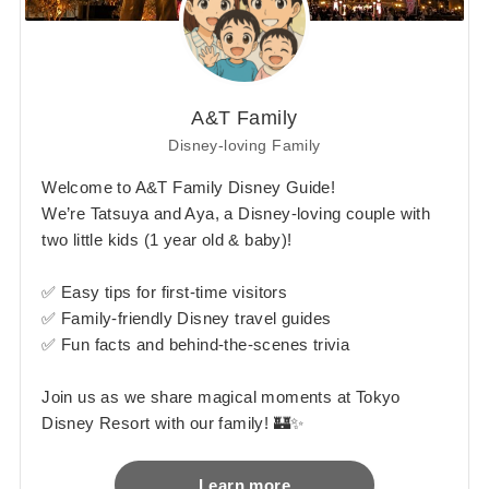
A&T Family
Disney-loving Family
Welcome to A&T Family Disney Guide!
We’re Tatsuya and Aya, a Disney-loving couple with
two little kids (1 year old & baby)!
✅ Easy tips for first-time visitors
✅ Family-friendly Disney travel guides
✅ Fun facts and behind-the-scenes trivia
Join us as we share magical moments at Tokyo
Disney Resort with our family! 🏰✨
Learn more