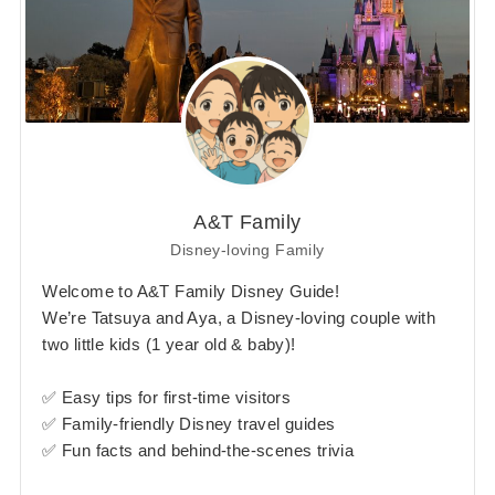
A&T Family
Disney-loving Family
Welcome to A&T Family Disney Guide!
We’re Tatsuya and Aya, a Disney-loving couple with
two little kids (1 year old & baby)!
✅ Easy tips for first-time visitors
✅ Family-friendly Disney travel guides
✅ Fun facts and behind-the-scenes trivia