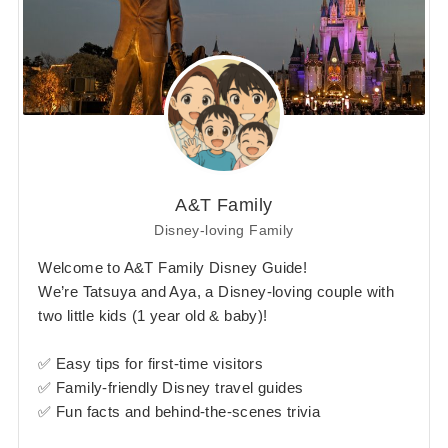
A&T Family
Disney-loving Family
Welcome to A&T Family Disney Guide!
We’re Tatsuya and Aya, a Disney-loving couple with
two little kids (1 year old & baby)!
✅ Easy tips for first-time visitors
✅ Family-friendly Disney travel guides
✅ Fun facts and behind-the-scenes trivia