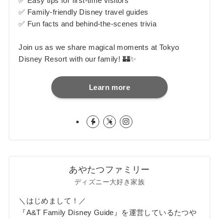
✅ Easy tips for first-time visitors
✅ Family-friendly Disney travel guides
✅ Fun facts and behind-the-scenes trivia
Join us as we share magical moments at Tokyo
Disney Resort with our family! 🏰✨
Learn more
あやたつファミリー
ディズニー大好き家族
＼はじめまして！／
『A&T Family Disney Guide』を運営しているたつや