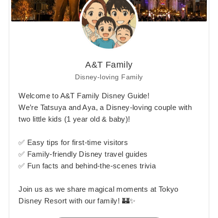
A&T Family
Disney-loving Family
Welcome to A&T Family Disney Guide!
We’re Tatsuya and Aya, a Disney-loving couple with
two little kids (1 year old & baby)!
✅ Easy tips for first-time visitors
✅ Family-friendly Disney travel guides
✅ Fun facts and behind-the-scenes trivia
Join us as we share magical moments at Tokyo
Disney Resort with our family! 🏰✨