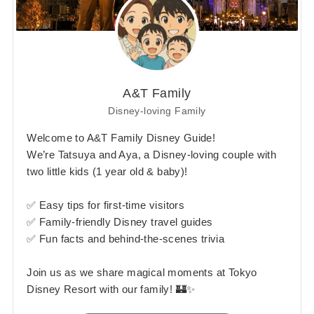
A&T Family
Disney-loving Family
Welcome to A&T Family Disney Guide!
We’re Tatsuya and Aya, a Disney-loving couple with
two little kids (1 year old & baby)!
✅ Easy tips for first-time visitors
✅ Family-friendly Disney travel guides
✅ Fun facts and behind-the-scenes trivia
Join us as we share magical moments at Tokyo
Disney Resort with our family! 🏰✨