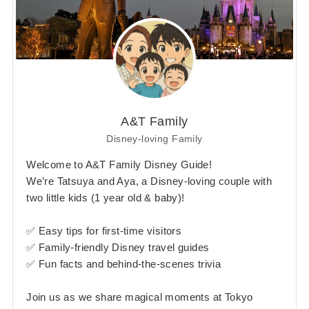
A&T Family
Disney-loving Family
Welcome to A&T Family Disney Guide!
We’re Tatsuya and Aya, a Disney-loving couple with
two little kids (1 year old & baby)!
✅ Easy tips for first-time visitors
✅ Family-friendly Disney travel guides
✅ Fun facts and behind-the-scenes trivia
Join us as we share magical moments at Tokyo