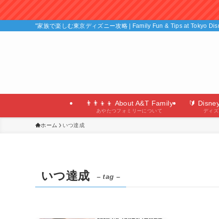
"家族で楽しむ東京ディズニー攻略 | Family Fun & Tips at Tokyo D
👨‍👨‍👦‍👦 About A&T Family
🔰 Disne
あやたつフォミリーについて
ディズ
ホーム
いつ達成
いつ達成
– tag –