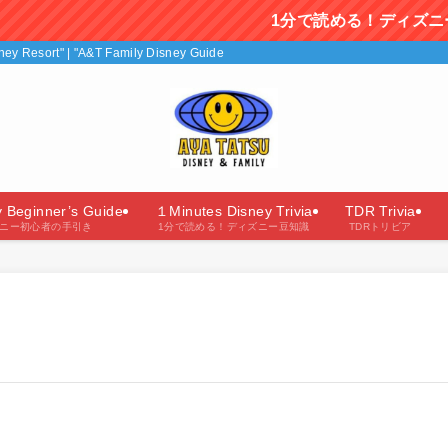
1分で読める！ディズニー豆知識を毎日
isney Resort" | "A&T Family Disney Guide"（あやたつファミリーのディズニー
y Beginner’s Guide
１Minutes Disney Trivia
TDR Trivia
ニー初心者の手引き
1分で読める！ディズニー豆知識
TDRトリビア