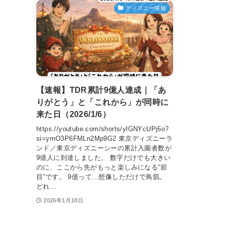
ディズニー情報
【速報】TDR累計9億人達成｜「あ
りがとう」と「これから」が同時に
来た日（2026/1/6）
https://youtube.com/shorts/ylGNYcUPj6o?
si=ymO3P6FMLn2Mp9G2 東京ディズニーラ
ンド／東京ディズニーシーの累計入園者数が
9億人に到達しました。 数字だけでも大きい
のに、ここから先がもっと楽しみになる“節
目”です。 9億って…想像しただけで鳥肌。
どれ...
2026年1月18日