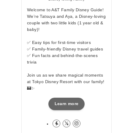
Welcome to A&T Family Disney Guide!
We’re Tatsuya and Aya, a Disney-loving
couple with two little kids (1 year old &
baby)!
✅ Easy tips for first-time visitors
✅ Family-friendly Disney travel guides
✅ Fun facts and behind-the-scenes
trivia
Join us as we share magical moments
at Tokyo Disney Resort with our family!
🏰✨
Learn more