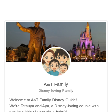
A&T Family
Disney-loving Family
Welcome to A&T Family Disney Guide!
We’re Tatsuya and Aya, a Disney-loving couple with
two little kids (1 year old & baby)!